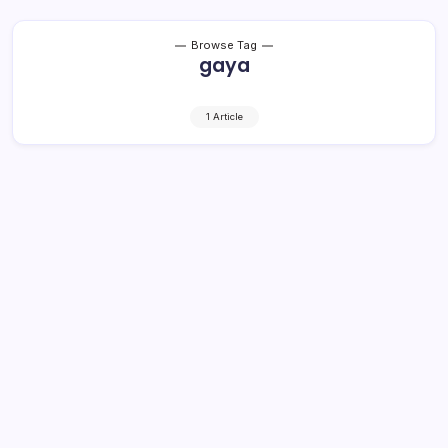
Browse Tag
gaya
1 Article
Jangan Tidur Satu Ranjang dengan
Anak, Ini Alasannya
2 Min Read
By
Retho Bambuena
Jakarta – Tidur seranjang dengan anak mungkin adalah
hal yang biasa bagi banyak orang. Namun hasil dari