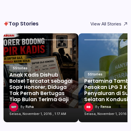
Top Stories
View All Stories
5
Stories
Anak Kadis Dishub
5
Stories
Bolsel Tercatat sebagai
Pertamina Tamb
Sopir Honorer, Diduga
Pasokan LPG 3 Kg
Tak Pernah Bertugas
Penyaluran di Su
Tiap Bulan Terima Gaji
Selatan Kondusif
By
Rzha
By
Rensa
Selasa, November 1, 2016 , 1:17 AM
Selasa, November 1, 2016 , 1