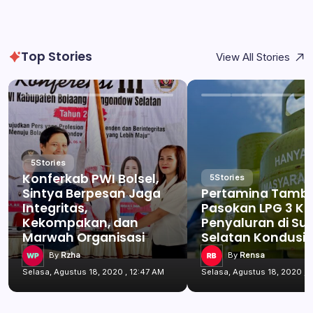
Top Stories
View All Stories
5
Stories
Konferkab PWI Bolsel,
5
Stories
Sintya Berpesan Jaga
Pertamina Tamb
Integritas,
Pasokan LPG 3 Kg
Kekompakan, dan
Penyaluran di Su
Marwah Organisasi
Selatan Kondusif
By
Rzha
By
Rensa
Selasa, Agustus 18, 2020 , 12:47 AM
Selasa, Agustus 18, 2020 , 