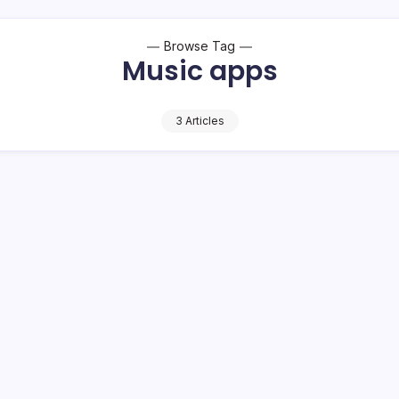
Browse Tag
Music apps
3 Articles
t
l menjadi target yang dipasang Pemerintah Kota (Pemkot)
yiapkan surat keputusan (SK) forum kota sebagai syarat…