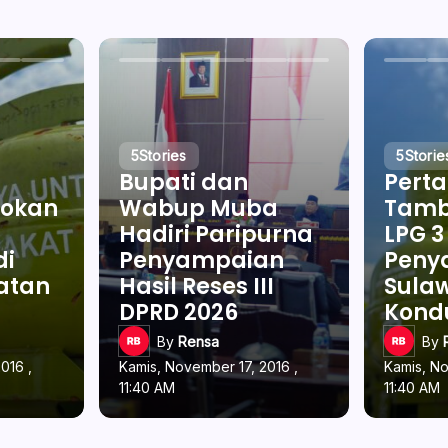
5
Stories
5
Storie
Bupati dan
Pert
okan
Wabup Muba
Tamb
Hadiri Paripurna
LPG 3
di
Penyampaian
Penya
latan
Hasil Reses III
Sulaw
DPRD 2026
Kond
By
Rensa
By
016 ,
Kamis, November 17, 2016 ,
Kamis, No
11:40 AM
11:40 AM