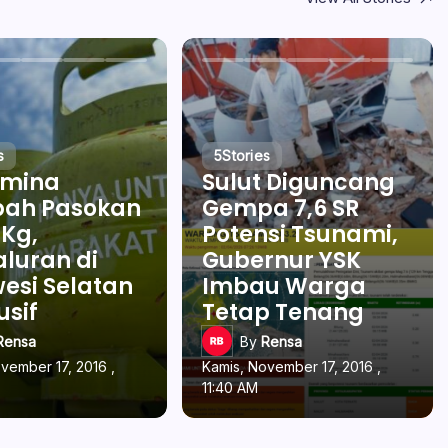
s
5
Stories
amina
Sulut Diguncang
ah Pasokan
Gempa 7,6 SR
 Kg,
Potensi Tsunami,
luran di
Gubernur YSK
esi Selatan
Imbau Warga
usif
Tetap Tenang
Rensa
By
Rensa
vember 17, 2016 ,
Kamis, November 17, 2016 ,
11:40 AM