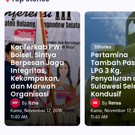
5
Stories
Konferkab PWI
5
Stories
Bolsel, Sintya
Pertamina
Berpesan Jaga
Tambah Pas
Integritas,
LPG 3 Kg,
Kekompakan,
Penyaluran 
dan Marwah
Sulawesi Se
Organisasi
Kondusif
By
Rzha
By
Rensa
Kamis, November 17, 2016 ,
Kamis, November 17, 2
11:40 AM
11:40 AM