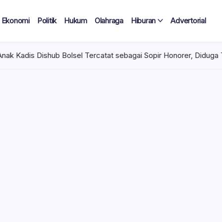
Ekonomi
Politik
Hukum
Olahraga
Hiburan
Advertorial
sel Tercatat sebagai Sopir Honorer, Diduga Tak Pernah Bertugas 
 Tercatat
Diduga Tak
lan Terima
 mencuat di lingkungan
el). Kepala Dinas
n diduga mengangkat anak