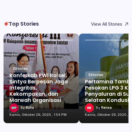
Top Stories
View All Stories
5
Stories
Konferkab PWI Bolsel,
5
Stories
Sintya Berpesan Jaga
Pertamina Tamb
Integritas,
Pasokan LPG 3 Kg
Kekompakan, dan
Penyaluran di Su
Marwah Organisasi
Selatan Kondusif
By
Rzha
By
Rensa
Kamis, Oktober 29, 2020 , 1:54 PM
Kamis, Oktober 29, 2020 , 1