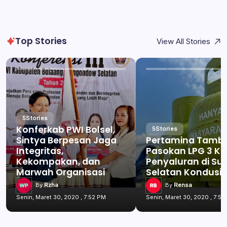
Top Stories
View All Stories
5
Stories
Konferkab PWI Bolsel,
5
Stories
Sintya Berpesan Jaga
Pertamina Tamb
Integritas,
Pasokan LPG 3 Kg
Kekompakan, dan
Penyaluran di Su
Marwah Organisasi
Selatan Kondusif
By
Rzha
By
Rensa
Senin, Maret 30, 2020 , 7:52 PM
Senin, Maret 30, 2020 , 7:52