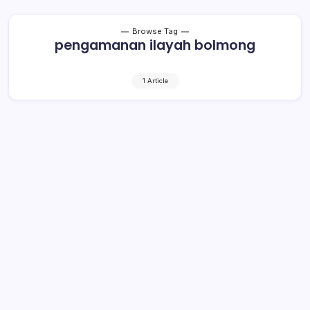
Browse Tag
pengamanan ilayah bolmong
1 Article
Sistem Buka Tutup Akan Diterapkan
di Pintu Masuk Bolmong
1 Min Read
By
Rensa
BOLMONG- Skenario pengamanan wilayah untuk
mencegah virus Korona atau Covid-19 mulai disiapkan
Pemerintah Kabupaten (Pemkab) Bolaang Mongondow