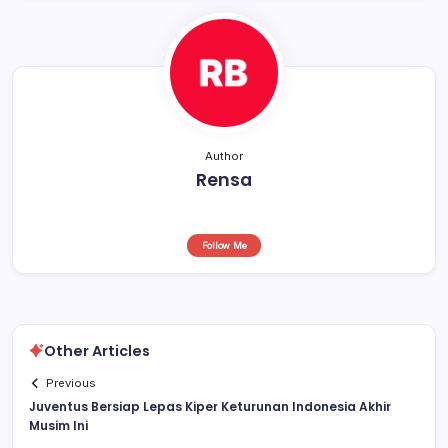
o
p
k
Author
Rensa
Follow Me
Other Articles
Previous
Juventus Bersiap Lepas Kiper Keturunan Indonesia Akhir
Musim Ini