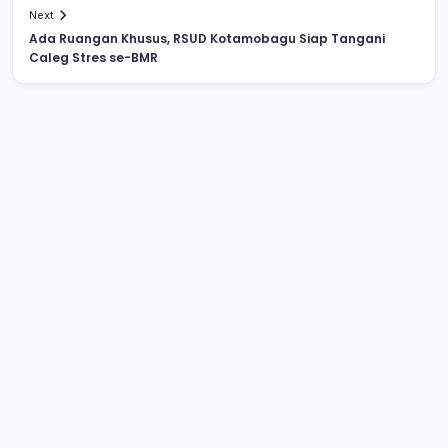
Next
Ada Ruangan Khusus, RSUD Kotamobagu Siap Tangani
Caleg Stres se-BMR
Drag Race di Upai Makan Korban, 16
Orang Jadi Korban, Enam Meninggal
Dunia