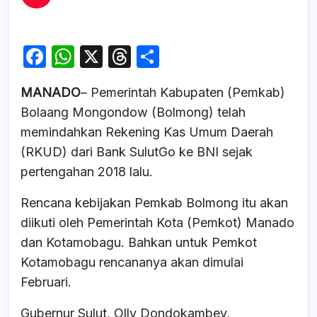
F
W
X
T
S
a
h
hr
h
MANADO
– Pemerintah Kabupaten (Pemkab)
c
at
e
ar
Bolaang Mongondow (Bolmong) telah
e
s
a
e
memindahkan Rekening Kas Umum Daerah
b
A
d
(RKUD) dari Bank SulutGo ke BNI sejak
o
p
s
pertengahan 2018 lalu.
o
p
Rencana kebijakan Pemkab Bolmong itu akan
k
diikuti oleh Pemerintah Kota (Pemkot) Manado
dan Kotamobagu. Bahkan untuk Pemkot
Kotamobagu rencananya akan dimulai
Februari.
Gubernur Sulut, Olly Dondokambey,