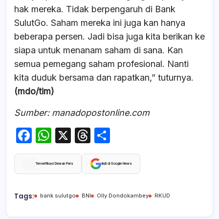
hak mereka. Tidak berpengaruh di Bank
SulutGo. Saham mereka ini juga kan hanya
beberapa persen. Jadi bisa juga kita berikan ke
siapa untuk menanam saham di sana. Kan
semua pemegang saham profesional. Nanti
kita duduk bersama dan rapatkan,” tuturnya.
(mdo/tim)
Sumber: manadopostonline.com
F
W
X
T
S
a
h
hr
h
c
at
e
ar
Terverifikasi Dewan Pers
Ikuti di Google News
e
s
a
e
b
A
d
Tags:
bank sulutgo
BNI
Olly Dondokambey
RKUD
o
p
s