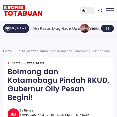
Skip
to
content
Berita
Kronik
Terkini
Totabuan
hari
lda Ambil Alih Kasus Drag Race Upai
Senin, Agustus 10, 202
Daily News
ini
Kronik
Totabuan
Home
Berita Sulawesi Utara
Bolmong dan Kotamobagu Pindah RKUD, Gubernur Olly Pesan Begini!
/
/
Berita Sulawesi Utara
Bolmong dan
Kotamobagu Pindah RKUD,
Gubernur Olly Pesan
Begini!
By
Rensa
Kamis, Januari 31, 2019 , 12:50 PM
1 Min Read