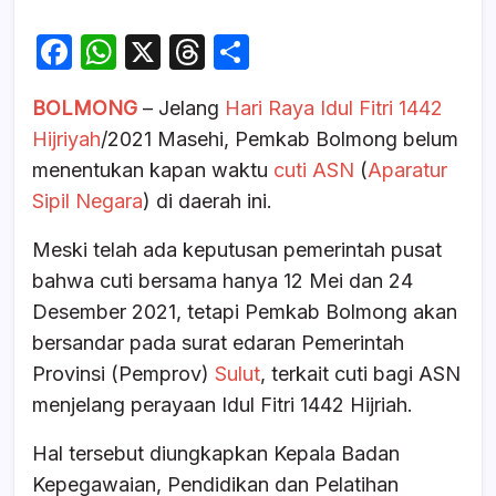
F
W
X
T
S
a
h
hr
h
BOLMONG
– Jelang
Hari Raya Idul Fitri 1442
c
at
e
ar
Hijriyah
/2021 Masehi, Pemkab Bolmong belum
e
s
a
e
menentukan kapan waktu
cuti ASN
(
Aparatur
b
A
d
Sipil Negara
) di daerah ini.
o
p
s
Meski telah ada keputusan pemerintah pusat
o
p
bahwa cuti bersama hanya 12 Mei dan 24
k
Desember 2021, tetapi Pemkab Bolmong akan
bersandar pada surat edaran Pemerintah
Provinsi (Pemprov)
Sulut
, terkait cuti bagi ASN
menjelang perayaan Idul Fitri 1442 Hijriah.
Hal tersebut diungkapkan Kepala Badan
Kepegawaian, Pendidikan dan Pelatihan