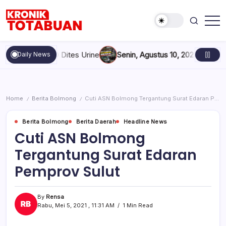
Skip
to
content
Berita
Kronik
Terkini
Totabuan
hari
t dan DPRD Dites Urine
Senin, Agustus 10, 2026 , 5:10 PM
Peba
Daily News
ini
Kronik
Totabuan
Home
Berita Bolmong
Cuti ASN Bolmong Tergantung Surat Edaran Pemprov Sulut
/
/
Berita Bolmong
Berita Daerah
Headline News
Cuti ASN Bolmong
Tergantung Surat Edaran
Pemprov Sulut
By
Rensa
Rabu, Mei 5, 2021 , 11:31 AM
1 Min Read