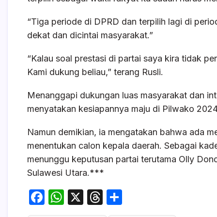
“Tiga periode di DPRD dan terpilih lagi di per
dekat dan dicintai masyarakat.”
“Kalau soal prestasi di partai saya kira tidak 
Kami dukung beliau,” terang Rusli.
Menanggapi dukungan luas masyarakat dan inter
menyatakan kesiapannya maju di Pilwako 2024
Namun demikian, ia mengatakan bahwa ada meka
menentukan calon kepala daerah. Sebagai kader
menunggu keputusan partai terutama Olly Do
Sulawesi Utara.***
F
W
X
T
S
a
h
hr
h