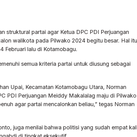
n struktural partai agar Ketua DPC PDI Perjuangan
on walikota pada Pilwako 2024 begitu besar. Hal it
4 Februari lalu di Kotamobagu.
menuhi semua kriteria partai untuk diusung sebagai
rahan Upai, Kecamatan Kotamobagu Utara, Norman
C PDI Perjuangan Meiddy Makalalag maju di Pilwako
enuh agar partai mencalonkan beliau,” tegas Norman
to, juga menilai bahwa politisi yang sudah empat kal
ngabdi di tingkat eksekutif.