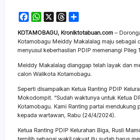
F
W
X
T
S
a
h
hr
h
KOTAMOBAGU, Kroniktotabuan.com
– Doronga
c
at
e
ar
Kotamobagu Meiddy Makalalag maju sebagai cal
e
s
a
e
menyusul keberhasilan PDIP memenangi Pileg 1
b
A
d
o
p
s
Meiddy Makalalag dianggap telah layak dan me
calon Walikota Kotamobagu.
o
p
k
Seperti disampaikan Ketua Ranting PDIP Kelu
Mokodompit. “Sudah waktunya untuk Ketua DP
Kotamobagu. Kami Ranting partai mendukung p
kepada wartawan, Rabu (24/4/2024).
Ketua Ranting PDIP Kelurahan Biga, Rusli Mamon
terpilih sebagai wakil rakyat itu sudah harus me