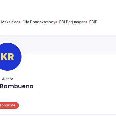
 Makalalag
Olly Dondokambey
PDI Perjuangan
PDIP
Author
o Bambuena
Follow Me