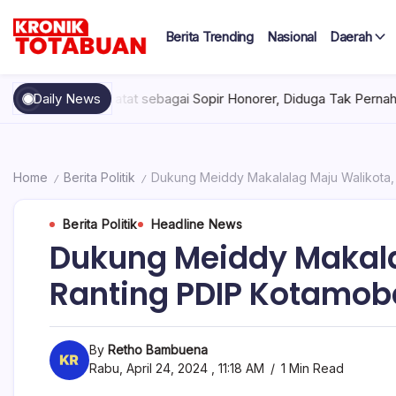
Skip
to
Berita Trending
Nasional
Daerah
content
Berita
Kronik
Terkini
hari
Totabuan
el Tercatat sebagai Sopir Honorer, Diduga Tak Pernah Bertugas T
Daily News
ini
Kronik
Totabuan
Home
Berita Politik
Dukung Meiddy Makalalag Maju Walikota,
/
/
Berita Politik
Headline News
Dukung Meiddy Makala
Ranting PDIP Kotamob
By
Retho Bambuena
Rabu, April 24, 2024 , 11:18 AM
1 Min Read