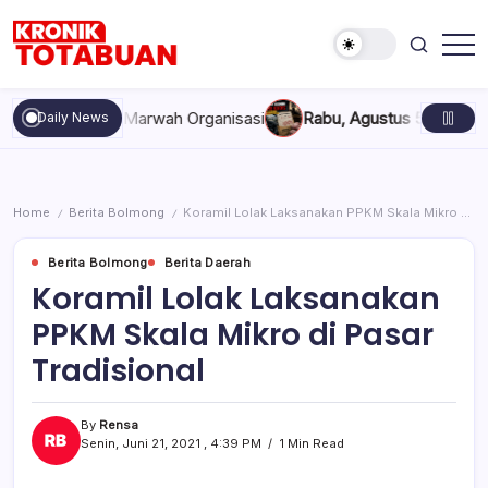
Skip
to
content
Berita
Kronik
Terkini
Totabuan
hari
akan, dan Marwah Organisasi
Rabu, Agustus 5, 2026 , 11:44 A
Daily News
ini
Kronik
Totabuan
Home
Berita Bolmong
Koramil Lolak Laksanakan PPKM Skala Mikro di Pasar Tradisional
/
/
Berita Bolmong
Berita Daerah
Koramil Lolak Laksanakan
PPKM Skala Mikro di Pasar
Tradisional
By
Rensa
Senin, Juni 21, 2021 , 4:39 PM
1 Min Read