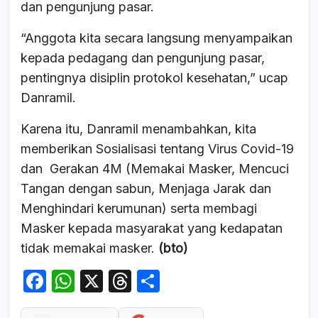
dan pengunjung pasar.
“Anggota kita secara langsung menyampaikan
kepada pedagang dan pengunjung pasar,
pentingnya disiplin protokol kesehatan,” ucap
Danramil.
Karena itu, Danramil menambahkan, kita
memberikan Sosialisasi tentang Virus Covid-19
dan Gerakan 4M (Memakai Masker, Mencuci
Tangan dengan sabun, Menjaga Jarak dan
Menghindari kerumunan) serta membagi
Masker kepada masyarakat yang kedapatan
tidak memakai masker.
(bto)
F
W
X
T
S
a
h
hr
h