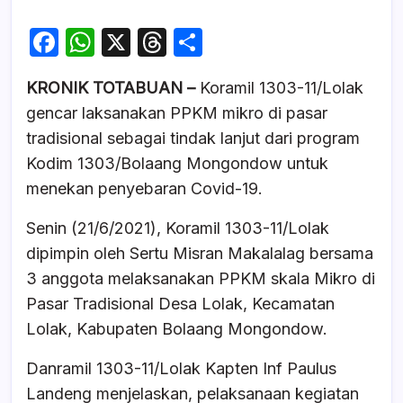
F
W
X
T
S
a
h
hr
h
KRONIK TOTABUAN –
Koramil 1303-11/Lolak
c
at
e
ar
gencar laksanakan PPKM mikro di pasar
e
s
a
e
tradisional sebagai tindak lanjut dari program
b
A
d
Kodim 1303/Bolaang Mongondow untuk
o
p
s
menekan penyebaran Covid-19.
o
p
Senin (21/6/2021), Koramil 1303-11/Lolak
k
dipimpin oleh Sertu Misran Makalalag bersama
3 anggota melaksanakan PPKM skala Mikro di
Pasar Tradisional Desa Lolak, Kecamatan
Lolak, Kabupaten Bolaang Mongondow.
Danramil 1303-11/Lolak Kapten Inf Paulus
Landeng menjelaskan, pelaksanaan kegiatan