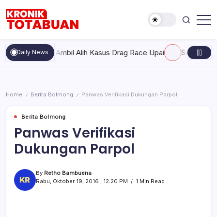
Skip
to
content
Berita
Kronik
Terkini
Totabuan
hari
a, Polda Ambil Alih Kasus Drag Race Upai
Senin, Agustus 10
Daily News
ini
Kronik
Totabuan
Home
Berita Bolmong
Panwas Verifikasi Dukungan Parpol
/
/
Berita Bolmong
Panwas Verifikasi
Dukungan Parpol
By
Retho Bambuena
Rabu, Oktober 19, 2016 , 12:20 PM
1 Min Read