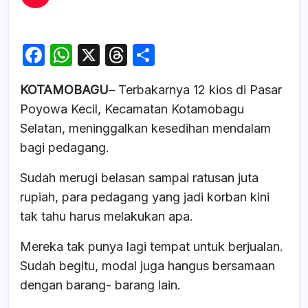
F
W
X
T
S
a
h
hr
h
KOTAMOBAGU
– Terbakarnya 12 kios di Pasar
c
at
e
ar
Poyowa Kecil, Kecamatan Kotamobagu
e
s
a
e
Selatan, meninggalkan kesedihan mendalam
b
A
d
bagi pedagang.
o
p
s
Sudah merugi belasan sampai ratusan juta
o
p
rupiah, para pedagang yang jadi korban kini
k
tak tahu harus melakukan apa.
Mereka tak punya lagi tempat untuk berjualan.
Sudah begitu, modal juga hangus bersamaan
dengan barang- barang lain.