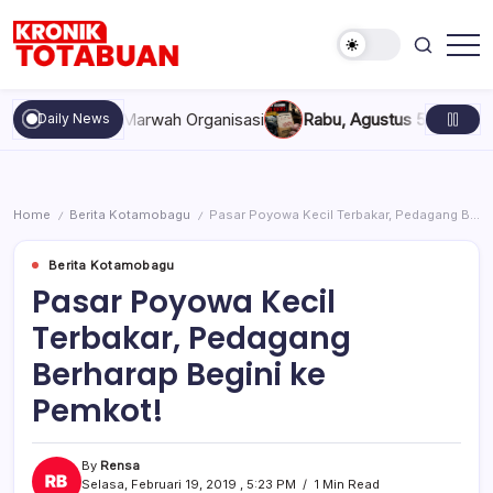
Skip
to
content
Berita
Kronik
Terkini
Totabuan
hari
akan, dan Marwah Organisasi
Rabu, Agustus 5, 2026 , 11:44 A
Daily News
ini
Kronik
Totabuan
Home
Berita Kotamobagu
Pasar Poyowa Kecil Terbakar, Pedagang Berharap Begini ke Pemkot!
/
/
Berita Kotamobagu
Pasar Poyowa Kecil
Terbakar, Pedagang
Berharap Begini ke
Pemkot!
By
Rensa
Selasa, Februari 19, 2019 , 5:23 PM
1 Min Read