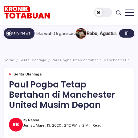
Skip
to
content
Berita
Kronik
Terkini
Totabuan
hari
akan, dan Marwah Organisasi
Rabu, Agustus 5, 2026 , 11:44 A
Daily News
ini
Kronik
Totabuan
Home
Berita Olahraga
Paul Pogba Tetap Bertahan di Manchester United Musim Depan
/
/
Berita Olahraga
Paul Pogba Tetap
Bertahan di Manchester
United Musim Depan
By
Rensa
Jumat, Maret 13, 2020 , 2:12 PM
2 Min Read