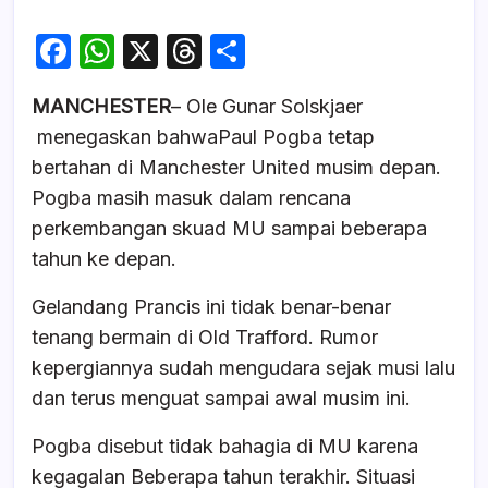
F
W
X
T
S
a
h
hr
h
MANCHESTER
– Ole Gunar Solskjaer
c
at
e
ar
menegaskan bahwaPaul Pogba tetap
e
s
a
e
bertahan di Manchester United musim depan.
b
A
d
Pogba masih masuk dalam rencana
o
p
s
perkembangan skuad MU sampai beberapa
o
p
tahun ke depan.
k
Gelandang Prancis ini tidak benar-benar
tenang bermain di Old Trafford. Rumor
kepergiannya sudah mengudara sejak musi lalu
dan terus menguat sampai awal musim ini.
Pogba disebut tidak bahagia di MU karena
kegagalan Beberapa tahun terakhir. Situasi