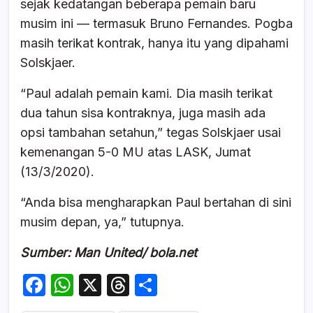
sejak kedatangan beberapa pemain baru
musim ini — termasuk Bruno Fernandes. Pogba
masih terikat kontrak, hanya itu yang dipahami
Solskjaer.
“Paul adalah pemain kami. Dia masih terikat
dua tahun sisa kontraknya, juga masih ada
opsi tambahan setahun,” tegas Solskjaer usai
kemenangan 5-0 MU atas LASK, Jumat
(13/3/2020).
“Anda bisa mengharapkan Paul bertahan di sini
musim depan, ya,” tutupnya.
Sumber: Man United/ bola.net
F
W
X
T
S
a
h
hr
h