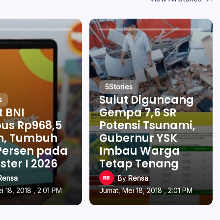
5
Stories
Sulut Diguncang
s
t BNI
Gempa 7,6 SR
us Rp968,5
Potensi Tsunami,
un, Tumbuh
Gubernur YSK
Persen pada
Imbau Warga
ter I 2026
Tetap Tenang
Rensa
By
Rensa
i 18, 2018 , 2:01 PM
Jumat, Mei 18, 2018 , 2:01 PM