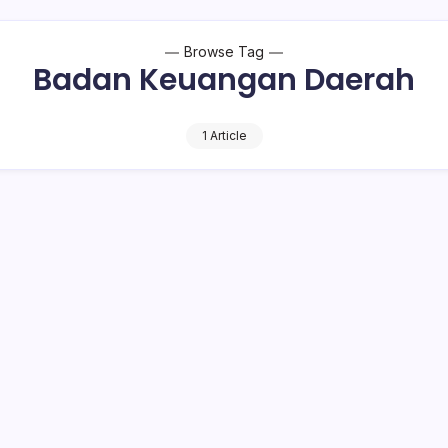
Browse Tag
Badan Keuangan Daerah
1 Article
 Gaji 13 Aman
Negara (ASN) di Pemkab Bolmong tampaknya sudah tak sabar
Keuangan Daerah (BKD) Bolmong, Fico Mokodompit…