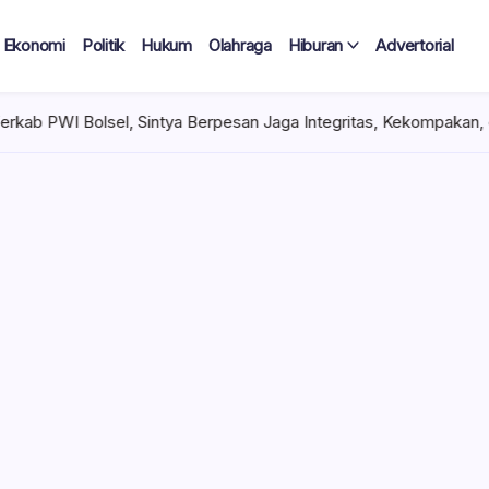
Ekonomi
Politik
Hukum
Olahraga
Hiburan
Advertorial
Sintya Berpesan Jaga Integritas, Kekompakan, dan Marwah Organi
 Tercatat
Diduga Tak
lan Terima
 mencuat di lingkungan
el). Kepala Dinas
n diduga mengangkat anak