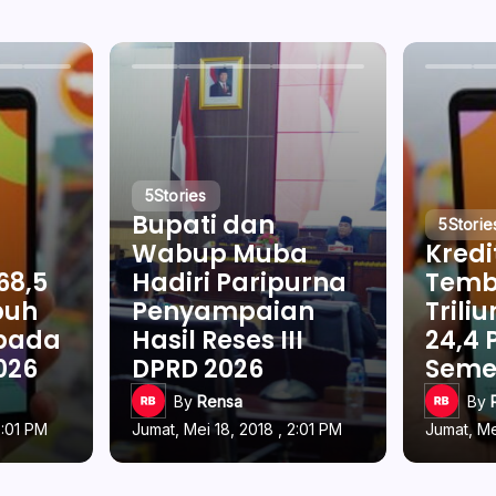
5
Stories
Bupati dan
5
Storie
Wabup Muba
Kredi
68,5
Hadiri Paripurna
Temb
buh
Penyampaian
Trili
 pada
Hasil Reses III
24,4 
026
DPRD 2026
Semes
By
Rensa
By
2:01 PM
Jumat, Mei 18, 2018 , 2:01 PM
Jumat, Me