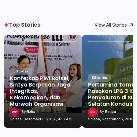
Top Stories
View All Stories
5
Stories
Konferkab PWI Bolsel,
5
Stories
Sintya Berpesan Jaga
Pertamina Tamb
Integritas,
Pasokan LPG 3 Kg
Kekompakan, dan
Penyaluran di Su
Marwah Organisasi
Selatan Kondusif
By
Rzha
By
Rensa
Selasa, Desember 6, 2016 , 4:27 AM
Selasa, Desember 6, 2016 ,