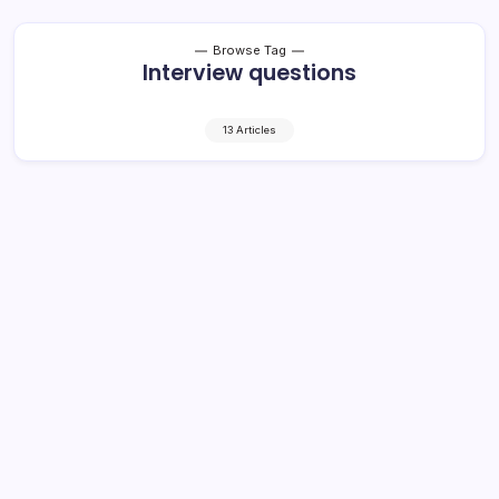
Browse Tag
Interview questions
13 Articles
Tingkat Keterpilihan Masyarakat
untuk Yasti-Yanny Capai 77 Persen
1 Min Read
By
Retho Bambuena
LOLAK – Meski pelaksanaan hajatan Pilkada (Pemilihan
Kepala Daerah) di Kabupaten Bolaang Mongondow
masih sepekan, namun dukungan masyarakat di 15