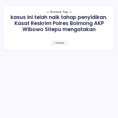
Browse Tag
kasus ini telah naik tahap penyidikan.
Kasat Reskrim Polres Bolmong AKP
Wibowo Sitepu mengatakan
1 Article
Sitepu: Sebagai Pejabat Saya Yakin
Terlapor Kooperatif
1 Min Read
By
Rensa
KOTAMOBAGU- Panggilan kepada MM alias Mel, Kabid