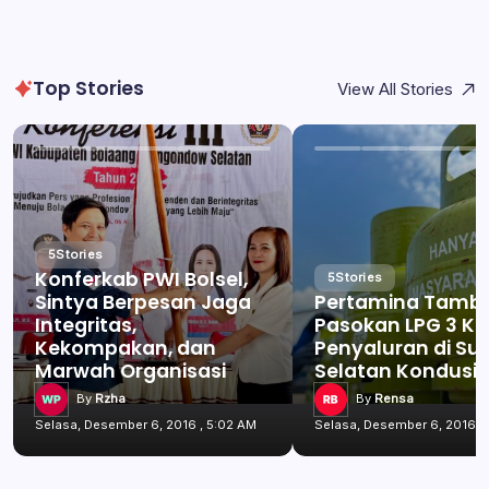
Top Stories
View All Stories
5
Stories
Konferkab PWI Bolsel,
5
Stories
Sintya Berpesan Jaga
Pertamina Tamb
Integritas,
Pasokan LPG 3 Kg
Kekompakan, dan
Penyaluran di Su
Marwah Organisasi
Selatan Kondusif
By
Rzha
By
Rensa
Selasa, Desember 6, 2016 , 5:02 AM
Selasa, Desember 6, 2016 ,