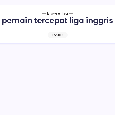
Browse Tag
pemain tercepat liga inggris
1 Article
lah, Hazard dan Rashford Tak Masuk
ane, tidak tercantum dalam 10 besar pemain tercepat di Premi
 tidak terduga karena jarang bermain di…