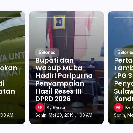
5
Stories
5
Storie
Bupati dan
Pert
okan
Wabup Muba
Tamb
Hadiri Paripurna
LPG 3
di
Penyampaian
Penya
latan
Hasil Reses III
Sulaw
DPRD 2026
Kond
By
Rensa
By
1:00 AM
Senin, Mei 20, 2019 , 1:00 AM
Senin, Me