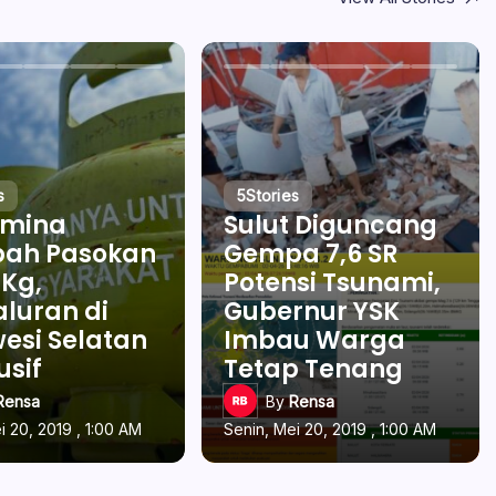
s
5
Stories
amina
Sulut Diguncang
ah Pasokan
Gempa 7,6 SR
 Kg,
Potensi Tsunami,
luran di
Gubernur YSK
esi Selatan
Imbau Warga
usif
Tetap Tenang
Rensa
By
Rensa
i 20, 2019 , 1:00 AM
Senin, Mei 20, 2019 , 1:00 AM