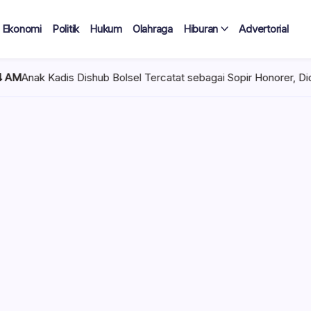
Ekonomi
Politik
Hukum
Olahraga
Hiburan
Advertorial
b Bolsel Tercatat sebagai Sopir Honorer, Diduga Tak Pernah Bert
 Tercatat
Diduga Tak
lan Terima
 mencuat di lingkungan
el). Kepala Dinas
n diduga mengangkat anak