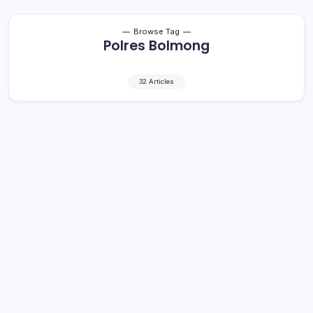
Browse Tag
Polres Bolmong
32 Articles
Tuuk Pimpin Apel Pasukan Operasi
Ketupat Samrat 2021 di Bolmong
2 Min Read
By
Rensa
BOLMONG – Polres Bolmong melaksanakan apel gelar
pasukan operasi Kepolisian Terpusat (Ketupat) Samrat
2021, bertempat di halaman kantor Bupati Bolmong,