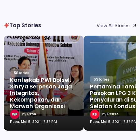
Top Stories
View All Stories
5
Stories
Konferkab PWI Bolsel,
5
Stories
Sintya Berpesan Jaga
Pertamina Tamb
Integritas,
Pasokan LPG 3 Kg
Kekompakan, dan
Penyaluran di Su
Marwah Organisasi
Selatan Kondusif
By
Rzha
By
Rensa
Rabu, Mei 5, 2021 , 7:37 PM
Rabu, Mei 5, 2021 , 7:37 PM