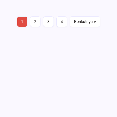
kemarin. Operasi…
Baca Selengkapnya
1
2
3
4
Berikutnya »
Berita Hukum
Kamis, Juli 19, 2018 , 10:48 AM
Wabup Deddy Minta ASN Bolsel Bijak
Kelola Keuangan, Hindari Pinjol dan Judi
Online
Polisi Hentikan Dugaan Aktivitas PETI PT