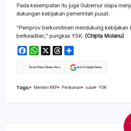
Pada kesempatan itu juga Gubernur siapa menja
dukungan kebijakan pemerintah pusat.
“Pemprov berkomitmen mendukung kebijakan KK
berkeadilan,” pungkas YSK.
(Chipta Molanu)
F
W
X
T
S
a
h
hr
h
c
at
e
ar
Terverifikasi Dewan Pers
Ikuti di Google News
e
s
a
e
b
A
d
Tags:
Menteri KKP
Perikanan
sulut
YSK
o
p
s
o
p
k