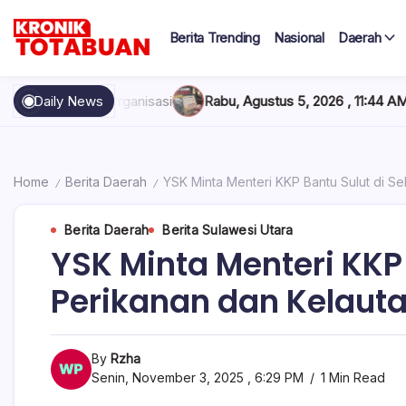
Skip
to
Berita Trending
Nasional
Daerah
content
Berita
Kronik
Terkini
hari
Totabuan
asi
Daily News
Rabu, Agustus 5, 2026 , 11:44 AM
Anak Kadis Dishub Bolse
ini
Kronik
Totabuan
Home
Berita Daerah
YSK Minta Menteri KKP Bantu Sulut di Se
/
/
Berita Daerah
Berita Sulawesi Utara
YSK Minta Menteri KKP 
Perikanan dan Kelaut
By
Rzha
Senin, November 3, 2025 , 6:29 PM
1 Min Read