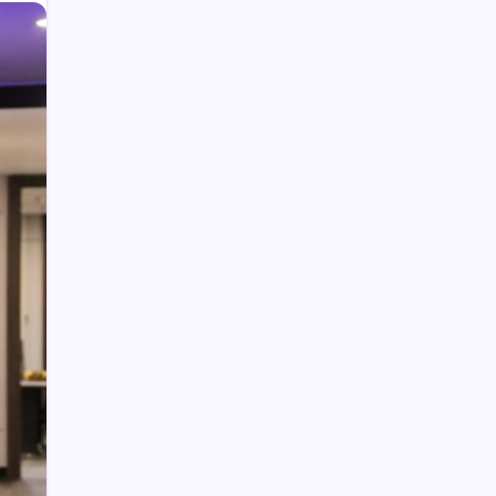
Tersangka Cabul di Kecamatan
Amurang Berhasil Dibekuk Polisi
Anggota DPRD Kotamobagu Herdy
Korompot Kembali Diperiksa Polisi,
Dugaan Penipuan Rp300 Juta
Hampir 3 Tahun di BNI, RKUD Bolmong
Resmi Dipindah ke BSG
TP-PKK dan KNPI Bolmong Gelar
Sosialisasi Peningkatan Pola Asuh Anak
Polisi Hentikan Dugaan Aktivitas PETI
PT SMG di Tanoyan Selatan, Lima