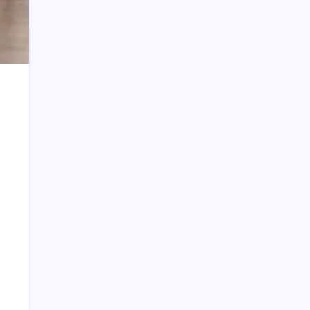
Excavator dan Operator Diamankan
Weny Gaib Hadiri Seminar Hukum
Kejati Sulut, Soroti Penindakan Korupsi
Pertambangan dan Kejahatan
Lingkungan
Konferkab PWI Bolsel, Sintya Berpesan
Jaga Integritas, Kekompakan, dan
Marwah Organisasi
Video ‘Panas’ Vanessa Angel Banyak
Dicari. Ada Durasi Panjang dan 1 Menit
Wanita Gemuk Setelah Menikah karena
Seks?