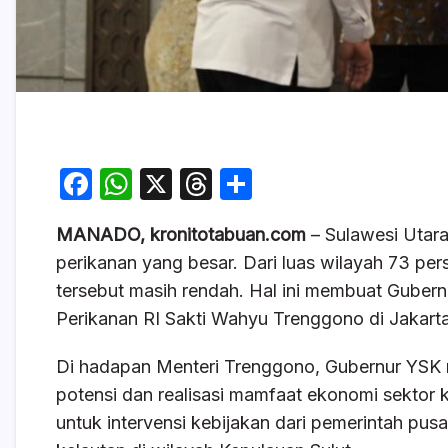
F
W
X
T
S
a
h
hr
h
MANADO, kronitotabuan.com
– Sulawesi Utara
c
at
e
ar
perikanan yang besar. Dari luas wilayah 73 pers
e
s
a
e
tersebut masih rendah. Hal ini membuat Gubern
b
A
d
Perikanan RI Sakti Wahyu Trenggono di Jakart
o
p
s
Di hadapan Menteri Trenggono, Gubernur YSK
o
p
potensi dan realisasi mamfaat ekonomi sektor 
k
untuk intervensi kebijakan dari pemerintah pu