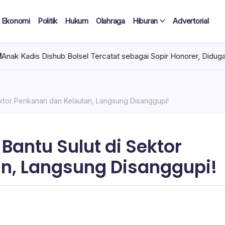
Ekonomi
Politik
Hukum
Olahraga
Hiburan
Advertorial
l Tercatat sebagai Sopir Honorer, Diduga Tak Pernah Bertugas Tia
ktor Perikanan dan Kelautan, Langsung Disanggupi!
Bantu Sulut di Sektor
an, Langsung Disanggupi!