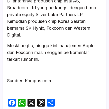
Di antaranya produsen chip asal AS,
Broadcom Ltd yang berkongsi dengan firma
private equity Silver Lake Partners LP.
Kemudian produsen chip Korea Selatan
bernama SK Hynix, Foxconn dan Western
Digital.
Meski begitu, hingga kini manajemen Apple
dan Foxconn masih enggan berkomentar
terkait rumor ini.
Sumber: Kompas.com
F
W
X
T
S