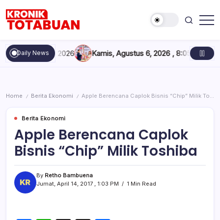
Skip
to
content
Berita
Kronik
Terkini
Totabuan
hari
mester I 2026
Kamis, Agustus 6, 2026 , 8:05 PM
Konferkab PW
Daily News
ini
Kronik
Totabuan
Home
Berita Ekonomi
Apple Berencana Caplok Bisnis “Chip” Milik Toshiba
/
/
Berita Ekonomi
Apple Berencana Caplok
Bisnis “Chip” Milik Toshiba
By
Retho Bambuena
Jumat, April 14, 2017 , 1:03 PM
1 Min Read