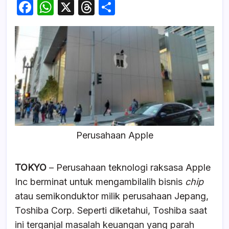
F
W
X
T
S
a
h
hr
h
c
at
e
ar
e
s
a
e
b
A
d
o
p
s
o
p
k
Perusahaan Apple
TOKYO
– Perusahaan teknologi raksasa Apple
Inc berminat untuk mengambilalih bisnis
chip
atau semikonduktor milik perusahaan Jepang,
Toshiba Corp. Seperti diketahui, Toshiba saat
ini terganjal masalah keuangan yang parah