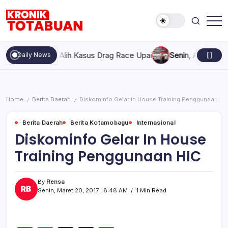
Skip
to
content
Berita
Kronik
Terkini
Totabuan
hari
a Ambil Alih Kasus Drag Race Upai
Senin, Agustus 10, 2026 
Daily News
ini
Kronik
Totabuan
Home
Berita Daerah
Diskominfo Gelar In House Training Penggunaan HIC
/
/
Berita Daerah
Berita Kotamobagu
Internasional
Diskominfo Gelar In House
Training Penggunaan HIC
By
Rensa
Senin, Maret 20, 2017 , 8:48 AM
1 Min Read