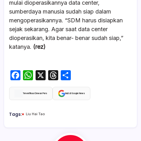
mulai dioperasikannya data center,
sumberdaya manusia sudah siap dalam
mengoperasikannya. “SDM harus disiapkan
sejak sekarang. Agar saat data center
dioperasikan, kita benar- benar sudah siap,”
katanya.
(rez)
F
W
X
T
S
a
h
hr
h
c
at
e
ar
Terverifikasi Dewan Pers
Ikuti di Google News
e
s
a
e
b
A
d
Tags:
Liu Hai Tao
o
p
s
o
p