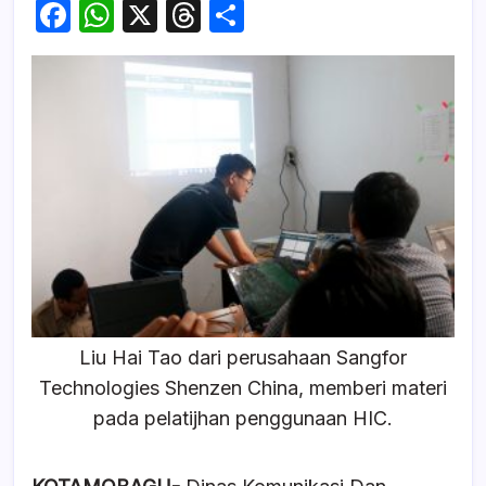
F
W
X
T
S
a
h
hr
h
c
at
e
ar
e
s
a
e
b
A
d
o
p
s
o
p
k
Liu Hai Tao dari perusahaan Sangfor
Technologies Shenzen China, memberi materi
pada pelatijhan penggunaan HIC.