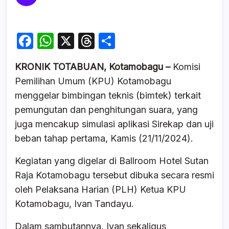
F
W
X
T
S
a
h
hr
h
KRONIK TOTABUAN, Kotamobagu –
Komisi
c
at
e
ar
Pemilihan Umum (KPU) Kotamobagu
e
s
a
e
menggelar bimbingan teknis (bimtek) terkait
b
A
d
pemungutan dan penghitungan suara, yang
o
p
s
juga mencakup simulasi aplikasi Sirekap dan uji
o
p
beban tahap pertama, Kamis (21/11/2024).
k
Kegiatan yang digelar di Ballroom Hotel Sutan
Raja Kotamobagu tersebut dibuka secara resmi
oleh Pelaksana Harian (PLH) Ketua KPU
Kotamobagu, Ivan Tandayu.
Dalam sambutannya, Ivan sekaligus