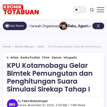
Skip
to
content
Berita
Kronik
Terkini
Totabuan
hari
pakan, dan Marwah Organisasi
Rabu, Agustus 5, 2026 , 11:44 
Daily News
ini
Kronik
Totabuan
Home
Berita Hiburan
Artis
KPU Kotamobagu Gelar Bimtek Pemungutan dan Penghitungan Suara Simulasi Sirekap Tahap I
/
/
/
Artis
Berita Politik
Film
Game
Infografis
KPU Kotamobagu Gelar
Bimtek Pemungutan dan
Penghitungan Suara
Simulasi Sirekap Tahap I
By
Falen Mokodongan
Kamis, November 21, 2024 , 2:03 AM
1 Min Read