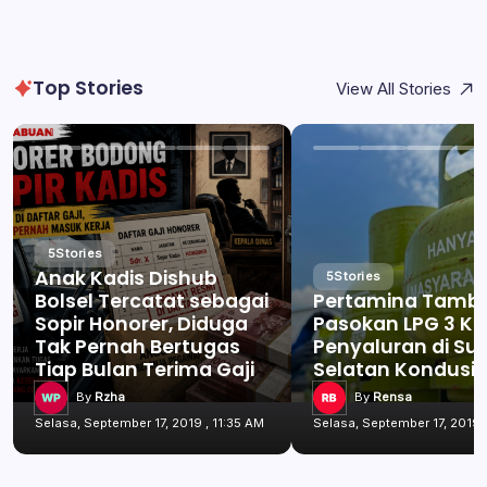
Top Stories
View All Stories
5
Stories
Anak Kadis Dishub
5
Stories
Bolsel Tercatat sebagai
Pertamina Tamb
Sopir Honorer, Diduga
Pasokan LPG 3 Kg
Tak Pernah Bertugas
Penyaluran di Su
Tiap Bulan Terima Gaji
Selatan Kondusif
By
Rzha
By
Rensa
Selasa, September 17, 2019 , 11:35 AM
Selasa, September 17, 2019 ,