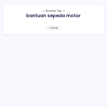
Browse Tag
bantuan sepeda motor
1 Article
DP3A Bolmong Dapat Bantuan 2 Unit
Motor
1 Min Read
By
Rensa
BOLMONG– Kementerian Pemberdayaan Perempuan
dan Perlindungan Anak (Kemen P3A) Republik Indonesia
(RI) memberi bantuan 2 nunit sepeda motor kepada