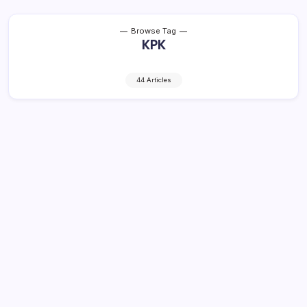
Browse Tag
KPK
44 Articles
Penilaian KPK, DMPTSP Bolmong
Terbaik di Sulut, Masuk 10 Besar se-
Indonesia
2 Min Read
By
Rensa
BOLMONG– Dinas Penanaman Modal dan Pelayanan
Terpadu Satu Pintu (DPMPTSP) Kabupaten Bolaang