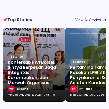
Top Stories
View All Stories
5
Stories
Konferkab PWI Bolsel,
5
Stories
Sintya Berpesan Jaga
Pertamina Tamb
Integritas,
Pasokan LPG 3 Kg
Kekompakan, dan
Penyaluran di Su
Marwah Organisasi
Selatan Kondusif
By
Rzha
By
Rensa
Minggu, Agustus 2, 2026 , 7:58 PM
Minggu, Agustus 2, 2026 , 7