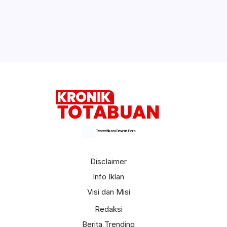
Hasil Undian Putaran Keempat Piala FA:
Arsenal Jumpa Manchester United
Selengkapnya
Terverifikasi Dewan Pers
Disclaimer
Info Iklan
Visi dan Misi
Redaksi
Berita Trending