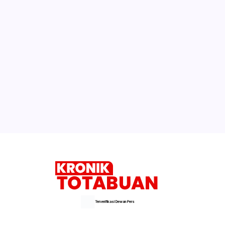
Kuda yang Diberi Viagra
Selengkapnya
Terverifikasi Dewan Pers