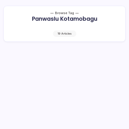
Browse Tag
Panwaslu Kotamobagu
19 Articles
Massa JaDi-Jo Sisakan Sampah dan
Rusak Tanaman, Ini Kata Lurah
Sinindian
1 Min Read
By
Rensa
KOTAMOBAGU– Pemerintah Kelurahan Sinidian,
Kecamatan Kotamobagu Timur, menyesalkan aksi damai