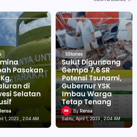
s
5
Stories
amina
Sulut Diguncang
ah Pasokan
Gempa 7,6 SR
 Kg,
Potensi Tsunami,
luran di
Gubernur YSK
esi Selatan
Imbau Warga
usif
Tetap Tenang
Rensa
By
Rensa
ril 1, 2023 , 2:04 AM
Sabtu, April 1, 2023 , 2:04 AM