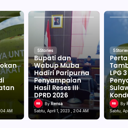
5
Stories
5
Storie
Bupati dan
Pert
okan
Wabup Muba
Tamb
Hadiri Paripurna
LPG 3
di
Penyampaian
Penya
latan
Hasil Reses III
Sulaw
DPRD 2026
Kond
By
Rensa
By
2:04 AM
Sabtu, April 1, 2023 , 2:04 AM
Sabtu, Ap