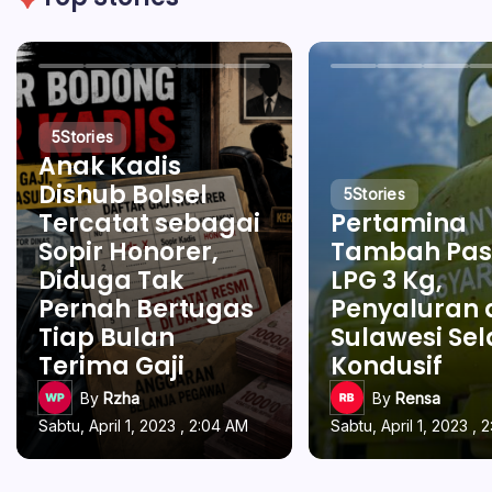
5
Stories
Anak Kadis
Dishub Bolsel
5
Stories
Tercatat sebagai
Pertamina
Sopir Honorer,
Tambah Pas
Diduga Tak
LPG 3 Kg,
Pernah Bertugas
Penyaluran 
Tiap Bulan
Sulawesi Se
Terima Gaji
Kondusif
By
Rzha
By
Rensa
Sabtu, April 1, 2023 , 2:04 AM
Sabtu, April 1, 2023 , 