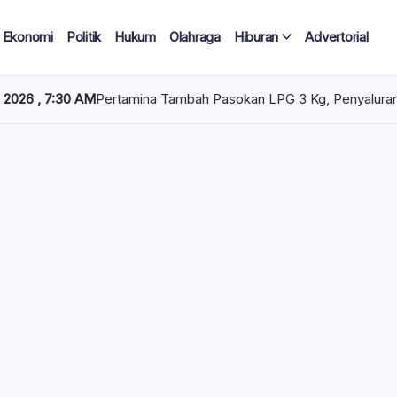
Ekonomi
Politik
Hukum
Olahraga
Hiburan
Advertorial
ambah Pasokan LPG 3 Kg, Penyaluran di Sulawesi Selatan Kondusi
 Tercatat
Diduga Tak
lan Terima
 mencuat di lingkungan
el). Kepala Dinas
n diduga mengangkat anak