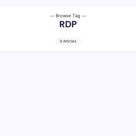
Browse Tag
RDP
9 Articles
amobagu
 rapat dengar pendapat (RDP) dengan Dinas Kependudukan da
hal terkait dengan kesiapan menghadapi tahapan…