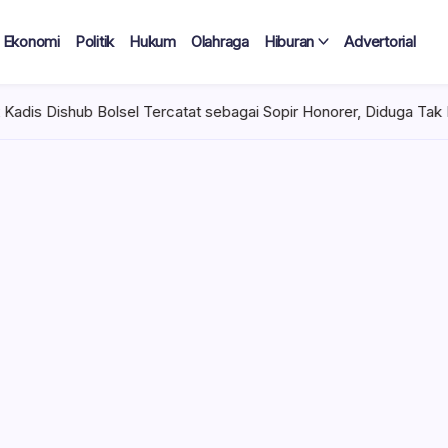
Ekonomi
Politik
Hukum
Olahraga
Hiburan
Advertorial
el Tercatat sebagai Sopir Honorer, Diduga Tak Pernah Bertugas Ti
 Tercatat
Diduga Tak
lan Terima
 mencuat di lingkungan
el). Kepala Dinas
n diduga mengangkat anak