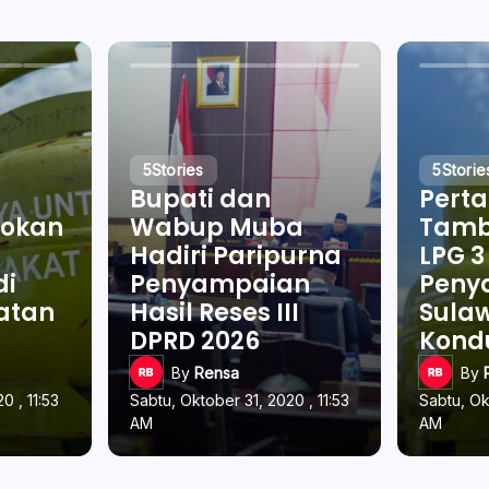
5
Stories
5
Storie
Bupati dan
Pert
okan
Wabup Muba
Tamb
Hadiri Paripurna
LPG 3
di
Penyampaian
Penya
latan
Hasil Reses III
Sulaw
DPRD 2026
Kond
By
Rensa
By
0 , 11:53
Sabtu, Oktober 31, 2020 , 11:53
Sabtu, Ok
AM
AM