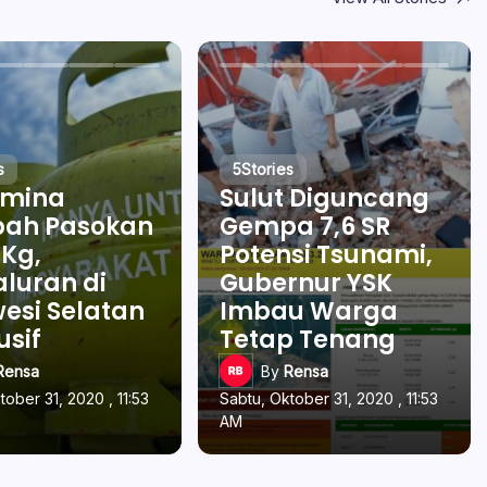
s
5
Stories
amina
Sulut Diguncang
ah Pasokan
Gempa 7,6 SR
 Kg,
Potensi Tsunami,
luran di
Gubernur YSK
esi Selatan
Imbau Warga
usif
Tetap Tenang
Rensa
By
Rensa
tober 31, 2020 , 11:53
Sabtu, Oktober 31, 2020 , 11:53
AM