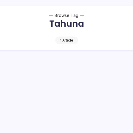
Browse Tag
Tahuna
1 Article
 Warga Nusa Utara, Olly Komitmen
ngun Sulut dengan Politik Kesejahteraan
at
3 Min Read
o Bambuena