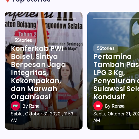
5
Stories
Konferkab PWI
5
Stories
Bolsel, Sintya
Pertamina
Berpesan Jaga
Tambah Pas
Integritas,
LPG 3 Kg,
Kekompakan,
Penyaluran 
dan Marwah
Sulawesi Se
Organisasi
Kondusif
By
Rzha
By
Rensa
Sabtu, Oktober 31, 2020 , 11:53
Sabtu, Oktober 31, 202
AM
AM