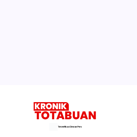
Undang Menpan RB, Februari Pemkot
Launching E-Goverment
Jangan Salah Paham! Hari Ini Belum
Pendaftaran CPNS, Ini Penjelasan BKN
Bupati Ingatkan Kapus dan Kepsek
Gunakan Anggaran Sesuai Peruntukan
Selengkapnya
Terverifikasi Dewan Pers