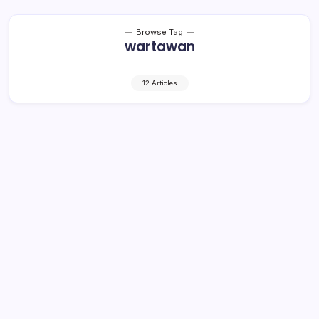
Browse Tag
wartawan
12 Articles
Wartawan se-Sumsel Antusias Ikuti
Porwada di Kabupaten Muba
2 Min Read
By
Rzha
MUSI BANYUASIN, kroniktotabuan.com – Pekan
Olahraga Wartawan Daerah (Porwada) Persatuan
Wartawan Indonesia (PWI) Sumatera Selatan ke-IV resmi