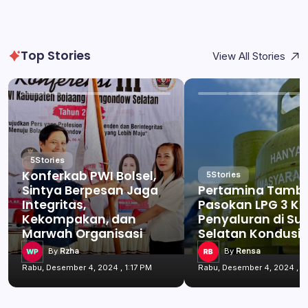
Top Stories
View All Stories
5
Stories
Konferkab PWI Bolsel,
5
Stories
Sintya Berpesan Jaga
Pertamina Tamb
Integritas,
Pasokan LPG 3 Kg
Kekompakan, dan
Penyaluran di Su
Marwah Organisasi
Selatan Kondusif
By
Rzha
By
Rensa
Rabu, Desember 4, 2024 , 1:17 PM
Rabu, Desember 4, 2024 , 1: