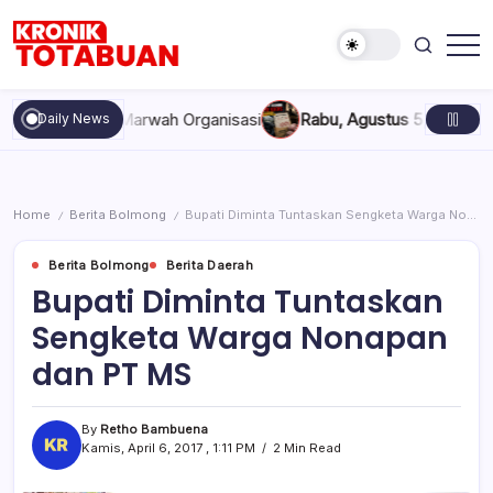
Skip
to
content
Berita
Kronik
Terkini
Totabuan
hari
, dan Marwah Organisasi
Rabu, Agustus 5, 2026 , 11:44 AM
An
Daily News
ini
Kronik
Totabuan
Home
Berita Bolmong
Bupati Diminta Tuntaskan Sengketa Warga Nonapan dan PT MS
/
/
Berita Bolmong
Berita Daerah
Bupati Diminta Tuntaskan
Sengketa Warga Nonapan
dan PT MS
By
Retho Bambuena
Kamis, April 6, 2017 , 1:11 PM
2 Min Read