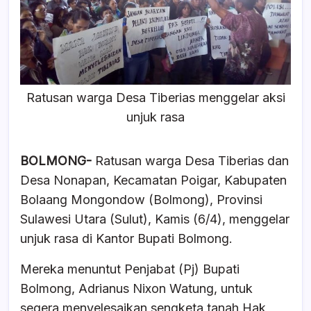
o
p
s
o
p
k
Ratusan warga Desa Tiberias menggelar aksi
unjuk rasa
BOLMONG-
Ratusan warga Desa Tiberias dan
Desa Nonapan, Kecamatan Poigar, Kabupaten
Bolaang Mongondow (Bolmong), Provinsi
Sulawesi Utara (Sulut), Kamis (6/4), menggelar
unjuk rasa di Kantor Bupati Bolmong.
Mereka menuntut Penjabat (Pj) Bupati
Bolmong, Adrianus Nixon Watung, untuk
segera menyelesaikan sengketa tanah Hak