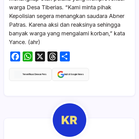
warga Desa Tiberias. “Kami minta pihak
Kepolisian segera menangkan saudara Abner
Patras. Karena aksi dan reaksinya sehingga
banyak warga yang mengalami korban,” kata
Yance. (ahr)
F
W
X
T
S
a
h
hr
h
c
at
e
ar
Terverifikasi Dewan Pers
Ikuti di Google News
e
s
a
e
b
A
d
o
p
s
o
p
k