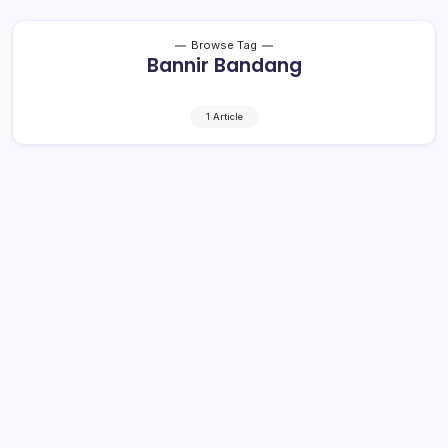
Browse Tag
Bannir Bandang
1 Article
Bencana Bolmong- Bolmut,
Solidaritas Warga BMR Diuji
2 Min Read
By
Rensa
BOLMONG– Bencana alam terjadi di Kecamatan
Sangtombolang, Kabupaten Bolaang Mongondow
(Bolmong) dan semua kecamatan di Kabupaten Bolaang