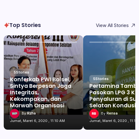
Top Stories
View All Stories
5
Stories
Konferkab PWI Bolsel,
5
Stories
Sintya Berpesan Jaga
Pertamina Tamb
Integritas,
Pasokan LPG 3 Kg
Kekompakan, dan
Penyaluran di Su
Marwah Organisasi
Selatan Kondusif
By
Rzha
By
Rensa
Jumat, Maret 6, 2020 , 11:10 AM
Jumat, Maret 6, 2020 , 11:10