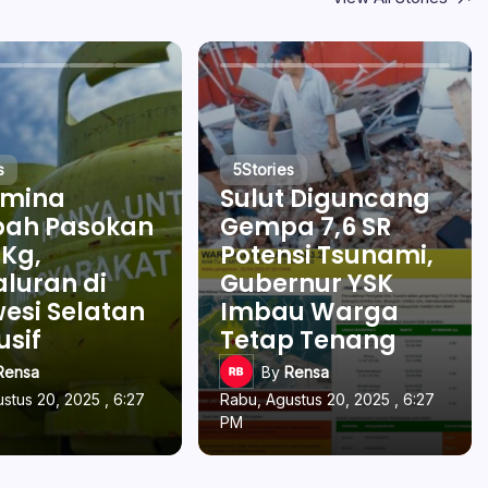
s
5
Stories
amina
Sulut Diguncang
ah Pasokan
Gempa 7,6 SR
 Kg,
Potensi Tsunami,
luran di
Gubernur YSK
esi Selatan
Imbau Warga
usif
Tetap Tenang
Rensa
By
Rensa
stus 20, 2025 , 6:27
Rabu, Agustus 20, 2025 , 6:27
PM