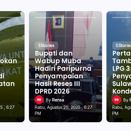
5
Stories
5
Storie
Bupati dan
Pert
okan
Wabup Muba
Tamb
Hadiri Paripurna
LPG 3
di
Penyampaian
Penya
latan
Hasil Reses III
Sulaw
DPRD 2026
Kond
By
Rensa
By
5 , 6:27
Rabu, Agustus 20, 2025 , 6:27
Rabu, Agu
PM
PM