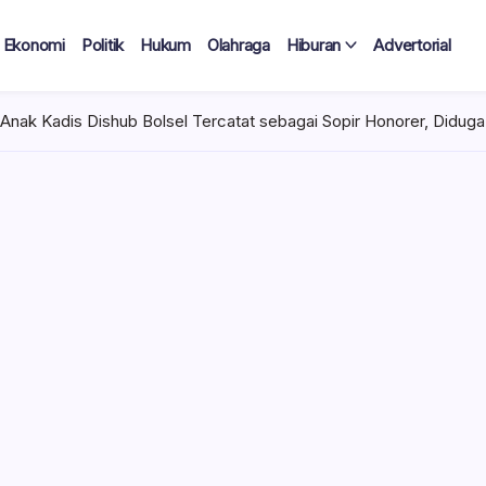
Ekonomi
Politik
Hukum
Olahraga
Hiburan
Advertorial
rcatat sebagai Sopir Honorer, Diduga Tak Pernah Bertugas Tiap B
 Tercatat
Diduga Tak
lan Terima
 mencuat di lingkungan
el). Kepala Dinas
n diduga mengangkat anak