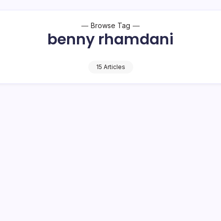
Browse Tag
benny rhamdani
15 Articles
 Rhamdani dan NK-STA Diperiksa Penyidik
mbuat Sekjen DPP Partai Hanura, Benny Rhamdani dan mantan