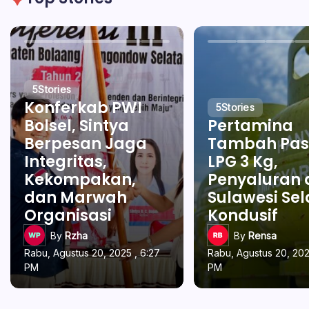
5
Stories
Konferkab PWI
5
Stories
Bolsel, Sintya
Pertamina
Berpesan Jaga
Tambah Pas
Integritas,
LPG 3 Kg,
Kekompakan,
Penyaluran 
dan Marwah
Sulawesi Se
Organisasi
Kondusif
By
Rzha
By
Rensa
Rabu, Agustus 20, 2025 , 6:27
Rabu, Agustus 20, 202
PM
PM