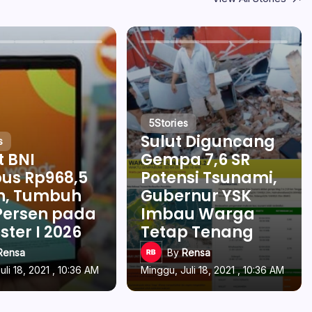
5
Stories
Sulut Diguncang
s
t BNI
Gempa 7,6 SR
us Rp968,5
Potensi Tsunami,
un, Tumbuh
Gubernur YSK
Persen pada
Imbau Warga
ter I 2026
Tetap Tenang
Rensa
By
Rensa
uli 18, 2021 , 10:36 AM
Minggu, Juli 18, 2021 , 10:36 AM