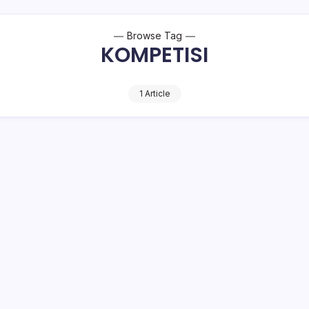
Browse Tag
KOMPETISI
1 Article
mulai Lebih Cepat
ah tertundanya kick-off kompetisi Liga 1 dan Liga 2
Dalam surat memang kick-off ditunda sampai…