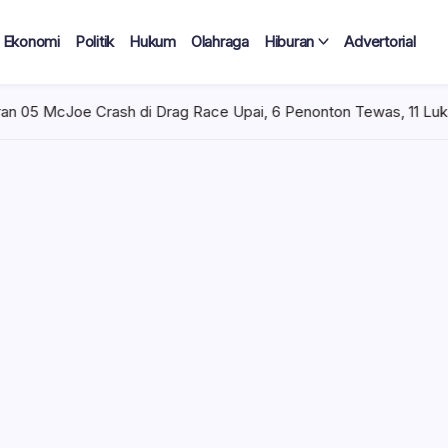
Ekonomi
Politik
Hukum
Olahraga
Hiburan
Advertorial
i Drag Race Upai, 6 Penonton Tewas, 11 Luka Berat
Minggu, 
Drag Race
n pada event Drag Race
n Kotamobagu Utara,
orang meninggal dunia,