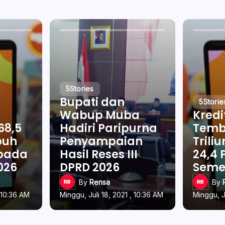
5
Stories
Bupati dan
5
Storie
Wabup Muba
Kredi
68,5
Hadiri Paripurna
Temb
buh
Penyampaian
Trili
 pada
Hasil Reses III
24,4 
026
DPRD 2026
Semes
By
Rensa
By
, 10:36 AM
Minggu, Juli 18, 2021 , 10:36 AM
Minggu, J