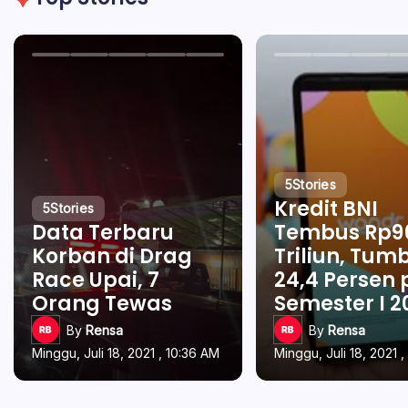
5
Stories
Kredit BNI
5
Stories
Data Terbaru
Tembus Rp9
Korban di Drag
Triliun, Tum
Race Upai, 7
24,4 Persen
Orang Tewas
Semester I 2
By
Rensa
By
Rensa
Minggu, Juli 18, 2021 , 10:36 AM
Minggu, Juli 18, 2021 