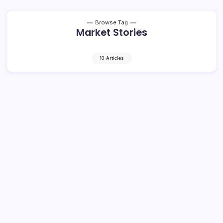
Browse Tag
Market Stories
18 Articles
Republican Senator Vital to Health
Bill’s Passage Won’t Support It
4 Min Read
By
Rzha
Intro text we refine our methods of responsive web
design, we’ve increasingly focused on measure and its
relationship to how people read. Strech lining hemline