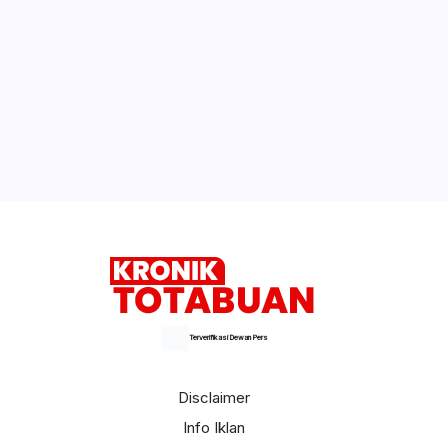
Ajukan Judicial Review, Yasti Akan
Gandeng Yusril Ihza Mahendra
Tatong Bara Teken MoU dengan BI,
Soekowardojo: Nanas Kotamobagu
Terbaik di Indonesia
Selengkapnya
Terverifikasi Dewan Pers
Disclaimer
Info Iklan