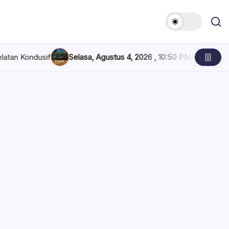
elasa, Agustus 4, 2026 , 10:50 PM
Polisi Belum Beri Penjelasan S