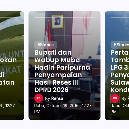
5
Stories
5
Storie
Bupati dan
Pert
okan
Wabup Muba
Tamb
Hadiri Paripurna
LPG 3
di
Penyampaian
Penya
latan
Hasil Reses III
Sulaw
DPRD 2026
Kond
By
Rensa
By
 , 12:27
Rabu, Oktober 19, 2016 , 12:27
Rabu, Okt
PM
PM