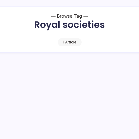
Browse Tag
Royal societies
1 Article
P Tahap Penyesuaian Evaluasi
1 Min Read
o Bambuena
Meski Anggaran Pendapatan dan Belanja Daerah (APBD) Peruba
16, telah dikonsultasikan dan mendapat Surat Keputusan (SK) dari