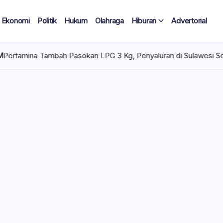
Ekonomi
Politik
Hukum
Olahraga
Hiburan
Advertorial
asokan LPG 3 Kg, Penyaluran di Sulawesi Selatan Kondusif
S
 Tercatat
Diduga Tak
lan Terima
 mencuat di lingkungan
el). Kepala Dinas
n diduga mengangkat anak