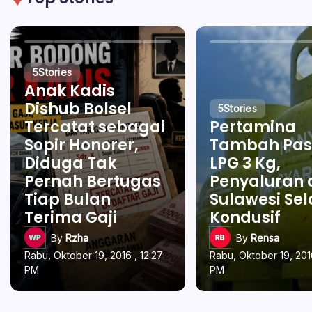
5
Stories
Anak Kadis
Dishub Bolsel
5
Stories
Tercatat sebagai
Pertamina
Sopir Honorer,
Tambah Pas
Diduga Tak
LPG 3 Kg,
Pernah Bertugas
Penyaluran 
Tiap Bulan
Sulawesi Se
Terima Gaji
Kondusif
By
Rzha
By
Rensa
Rabu, Oktober 19, 2016 , 12:27
Rabu, Oktober 19, 2016
PM
PM