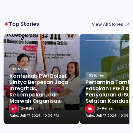
Top Stories
View All Stories
5
Stories
Konferkab PWI Bolsel,
5
Stories
Sintya Berpesan Jaga
Pertamina Tamb
Integritas,
Pasokan LPG 3 Kg
Kekompakan, dan
Penyaluran di Su
Marwah Organisasi
Selatan Kondusif
By
Rzha
By
Rensa
Rabu, Juli 17, 2024 , 10:06 PM
Rabu, Juli 17, 2024 , 10:06 