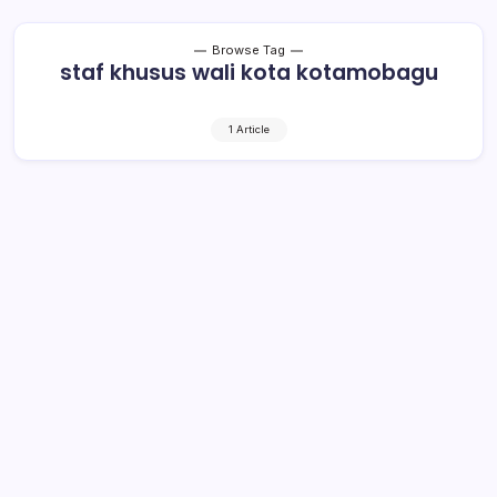
Browse Tag
staf khusus wali kota kotamobagu
1 Article
Mantan Bupati, Birokrat, Akademisi
hingga Wartawan Senior, Berikut
Daftar Staf Khusus Wali Kota
Kotamobagu dan Tugasnya
3 Min Read
By
Retho Bambuena
KRONIK TOTABUAN – Tak mudah tugas seorang kepala