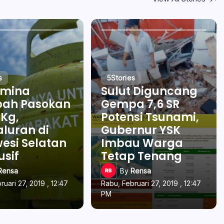
s
5
Stories
amina
Sulut Diguncang
ah Pasokan
Gempa 7,6 SR
 Kg,
Potensi Tsunami,
luran di
Gubernur YSK
esi Selatan
Imbau Warga
usif
Tetap Tenang
Rensa
By
Rensa
ruari 27, 2019 , 12:47
Rabu, Februari 27, 2019 , 12:47
PM