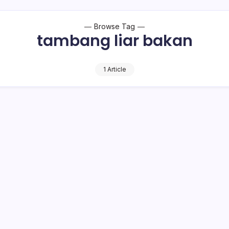
Browse Tag
tambang liar bakan
1 Article
Pantau Langsung Proses Evakuasi Korban
dow (Bolmong) dipimpin langsung Bupati Yasti Soepredjo
ses evakuasi korban ambruknya tambang emas liar di Desa…