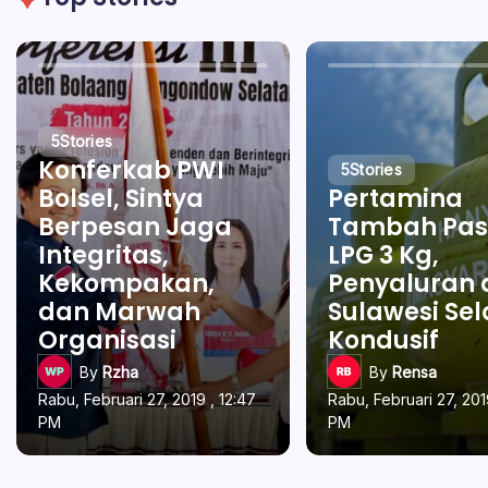
5
Stories
Konferkab PWI
5
Stories
Bolsel, Sintya
Pertamina
Berpesan Jaga
Tambah Pas
Integritas,
LPG 3 Kg,
Kekompakan,
Penyaluran 
dan Marwah
Sulawesi Se
Organisasi
Kondusif
By
Rzha
By
Rensa
Rabu, Februari 27, 2019 , 12:47
Rabu, Februari 27, 201
PM
PM