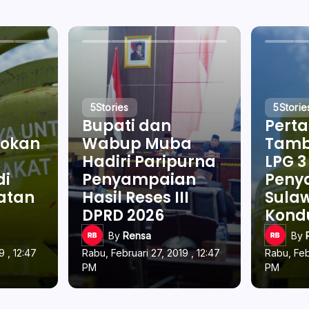
5
Stories
5
Storie
Bupati dan
Pert
okan
Wabup Muba
Tamb
Hadiri Paripurna
LPG 3
di
Penyampaian
Penya
latan
Hasil Reses III
Sulaw
DPRD 2026
Kond
By
Rensa
By
9 , 12:47
Rabu, Februari 27, 2019 , 12:47
Rabu, Feb
PM
PM