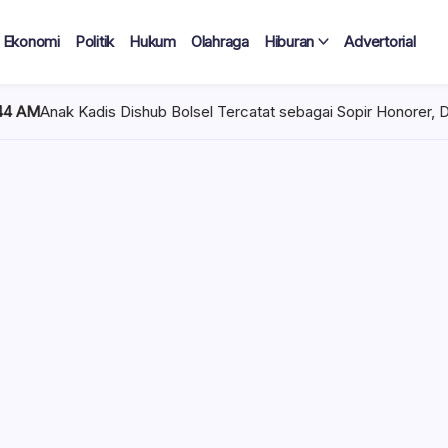
Ekonomi
Politik
Hukum
Olahraga
Hiburan
Advertorial
hub Bolsel Tercatat sebagai Sopir Honorer, Diduga Tak Pernah Ber
 Tercatat
Diduga Tak
lan Terima
 mencuat di lingkungan
el). Kepala Dinas
n diduga mengangkat anak