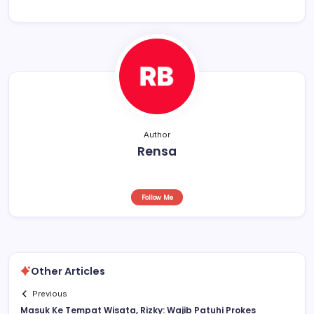
o
p
s
o
p
k
Author
Rensa
Follow Me
Other Articles
Previous
Masuk Ke Tempat Wisata, Rizky: Wajib Patuhi Prokes