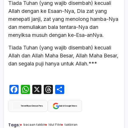
Tiada Tuhan (yang wajib disembah) kecuali
Allah dengan ke Esaan-Nya, Dia zat yang
menepati janji, zat yang menolong hamba-Nya
dan memuliakan bala tentara-Nya dan
menyiksa musuh dengan ke-Esa-anNya.
Tiada Tuhan (yang wajib disembah) kecuali
Allah dan Allah Maha Besar, Allah Maha Besar,
dan segala puji hanya untuk Allah.***
F
W
X
T
S
a
h
hr
h
c
at
e
ar
Terverifikasi Dewan Pers
Ikuti di Google News
e
s
a
e
b
A
d
Tags:
bacaan takbir
Idul Fitri
takbiran