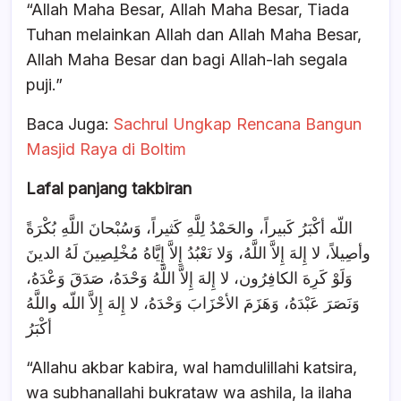
“Allah Maha Besar, Allah Maha Besar, Tiada
Tuhan melainkan Allah dan Allah Maha Besar,
Allah Maha Besar dan bagi Allah-lah segala
puji.”
Baca Juga:
Sachrul Ungkap Rencana Bangun
Masjid Raya di Boltim
Lafal panjang takbiran
اللّه أكْبَرُ كَبيراً، والحَمْدُ لِلَّهِ كَثيراً، وَسُبْحانَ اللَّهِ بُكْرَةً
وأصِيلاً، لا إِلهَ إِلاَّ اللَّهُ، وَلا نَعْبُدُ إِلاَّ إِيَّاهُ مُخْلِصِينَ لَهُ الدينَ
وَلَوْ كَرِهَ الكافِرُون، لا إِلهَ إِلاَّ اللَّهُ وَحْدَهُ، صَدَقَ وَعْدَهُ،
وَنَصَرَ عَبْدَهُ، وَهَزَمَ الأحْزَابَ وَحْدَهُ، لا إِلهَ إِلاَّ اللّه واللَّهُ
أكْبَرُ
“Allahu akbar kabira, wal hamdulillahi katsira,
wa subhanallahi bukrataw wa ashila, la ilaha