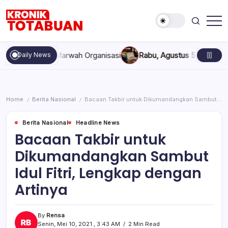
Skip
to
content
Berita
Kronik
Terkini
Totabuan
hari
akan, dan Marwah Organisasi
Rabu, Agustus 5, 2026 , 11:44 A
Daily News
ini
Kronik
Totabuan
Home
Berita Nasional
Bacaan Takbir untuk Dikumandangkan Sambut Idul Fitri, Lengkap dengan Artinya
/
/
Berita Nasional
Headline News
Bacaan Takbir untuk
Dikumandangkan Sambut
Idul Fitri, Lengkap dengan
Artinya
By
Rensa
Senin, Mei 10, 2021 , 3:43 AM
2 Min Read