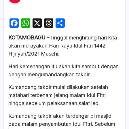
F
W
X
T
S
a
h
hr
h
KOTAMOBAGU
–Tinggal menghitung hari kita
c
at
e
ar
akan merayakan Hari Raya Idul Fitri 1442
e
s
a
e
Hijriyah/2021 Masehi.
b
A
d
Hari kemenangan itu akan kita sambut dengan
o
p
s
dengan mengumandangkan takbir.
o
p
k
Kumandang takbir mulai dilakukan setelah
matahari terbenam jelang malam Idul Fitri
hingga sebelum pelaksanaan salat ied.
Kumandang takbir akan terdengar di masjid
pada malam penyambutan Idul Fitri. Sebelum