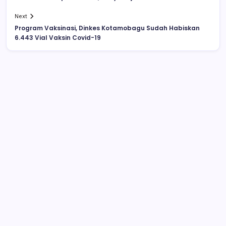
Next
Program Vaksinasi, Dinkes Kotamobagu Sudah Habiskan
6.443 Vial Vaksin Covid-19
Video Pelajar SMA Ciuman Bibir di
Lapangan Kotamobagu Beredar di
Facebook