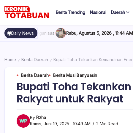
Skip
to
Berita Trending
Nasional
Daerah
content
Berita
Kronik
Terkini
hari
Totabuan
 Organisasi
Daily News
Rabu, Agustus 5, 2026 , 11:44 AM
Anak Kadis Dish
ini
Kronik
Totabuan
Home
Berita Daerah
Bupati Toha Tekankan Kemandirian Energ
/
/
Berita Daerah
Berita Musi Banyuasin
Bupati Toha Tekankan 
Rakyat untuk Rakyat
By
Rzha
Kamis, Juni 19, 2025 , 10:49 AM
2 Min Read