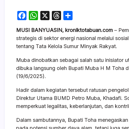
F
W
X
T
S
a
h
hr
h
MUSI BANYUASIN, kroniktotabuan.com
– Pemk
c
at
e
ar
strategis di sektor energi nasional melalui so
e
s
a
e
tentang Tata Kelola Sumur Minyak Rakyat.
b
A
d
o
p
s
Muba dinobatkan sebagai salah satu inisiator uta
dibuka langsung oleh Bupati Muba H M Toha d
o
p
(19/6/2025).
k
Hadir dalam kegiatan tersebut ratusan pengelol
Direktur Utama BUMD Petro Muba, Khadafi. Sosi
memperkuat legalitas, keberlanjutan, dan kontr
Dalam sambutannya, Bupati Toha menegaskan b
pada potensi sumber daya alam, tetapi juga 