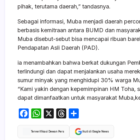
pihak, terutama daerah,” tandasnya.
Sebagai informasi, Muba menjadi daerah percon
berbasis kemitraan antara BUMD dan masyaraka
Muba disebut-sebut bisa mencapai ribuan barel p
Pendapatan Asli Daerah (PAD).
ia menambahkan bahwa berkat dukungan Pemka
terlindungi dan dapat menjalankan usaha mereka
sumur minyak yang menghidupi 30% warga M
“Kami yakin dengan kepemimpinan HM Toha, se
dapat dimanfaatkan untuk masyarakat Muba,k
F
W
X
T
S
a
h
hr
h
c
at
e
ar
Terverifikasi Dewan Pers
Ikuti di Google News