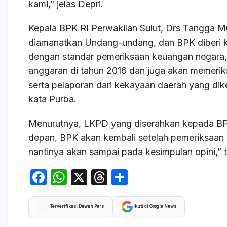
kami,” jelas Depri.
Kepala BPK RI Perwakilan Sulut, Drs Tangga 
diamanatkan Undang-undang, dan BPK diberi 
dengan standar pemeriksaan keuangan negara
anggaran di tahun 2016 dan juga akan memeri
serta pelaporan dari kekayaan daerah yang di
kata Purba.
Menurutnya, LKPD yang diserahkan kepada BPK 
depan, BPK akan kembali setelah pemeriksaan 
nantinya akan sampai pada kesimpulan opini,” t
F
W
X
T
S
a
h
hr
h
c
at
e
ar
Terverifikasi Dewan Pers
Ikuti di Google News
e
s
a
e