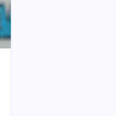
Mana-mana
Taufik Mokoginta Pensiun, Asisten III
Jabat Plt Kepala Bappeda Bolmong
Aktivitas PETI PT SMG di Jalur Tujuh
Tanoyan Diduga Berlindung di Balik IUP
KUD Perintis, Polisi Segera Turun
MBG di Bolmong Dimulai di Kecamatan
Bolaang, Bupati Yusra Pantau Langsung
Wali Kota Minta DP4K & KP Serius
Tangani Flu Burung