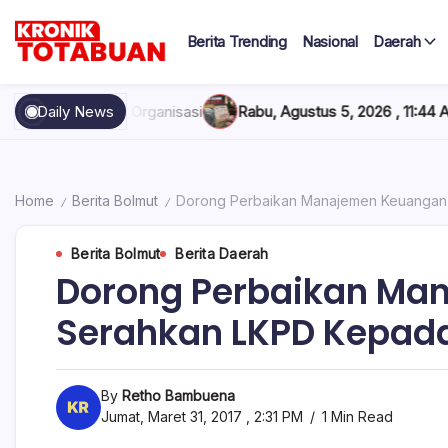
Skip
to
Berita Trending
Nasional
Daerah
content
Berita
Kronik
Terkini
hari
Totabuan
nisasi
Daily News
Rabu, Agustus 5, 2026 , 11:44 AM
Anak Kadis Dishub Bo
ini
Kronik
Totabuan
Home
Berita Bolmut
Dorong Perbaikan Manajemen Keuangan,
/
/
Berita Bolmut
Berita Daerah
Dorong Perbaikan Man
Serahkan LKPD Kepada
By
Retho Bambuena
Jumat, Maret 31, 2017 , 2:31 PM
1 Min Read