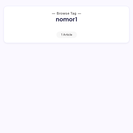
Browse Tag
nomor1
1 Article
Meski Hujan Deras, Kampanye Yasti –
Yanny Dihadiri Ribuan Pendukung
1 Min Read
By
Retho Bambuena
LOLAK – Kampanye dialogis pasangan Calon Bupati dan
Wakil Bupati Bolmong, Nomor urut 1, Yasti Soepredjo