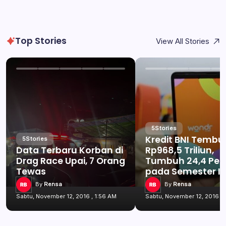
Top Stories
View All Stories
5
Stories
Kredit BNI Tembu
5
Stories
Data Terbaru Korban di
Rp968,5 Triliun,
Drag Race Upai, 7 Orang
Tumbuh 24,4 Per
Tewas
pada Semester I 
By
Rensa
By
Rensa
Sabtu, November 12, 2016 , 1:56 AM
Sabtu, November 12, 2016 , 