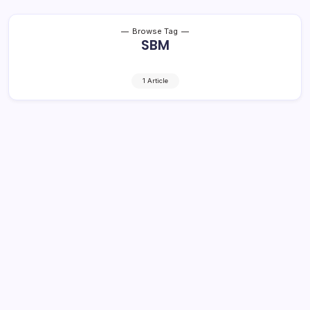
Browse Tag
SBM
1 Article
Meski Hujan Deras, Kampanye Yasti –
Yanny Dihadiri Ribuan Pendukung
1 Min Read
By
Retho Bambuena
LOLAK – Kampanye dialogis pasangan Calon Bupati dan
Wakil Bupati Bolmong, Nomor urut 1, Yasti Soepredjo