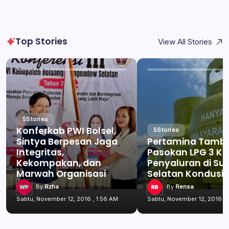
Top Stories
View All Stories
5
Stories
Konferkab PWI Bolsel,
5
Stories
Sintya Berpesan Jaga
Pertamina Tamb
Integritas,
Pasokan LPG 3 Kg
Kekompakan, dan
Penyaluran di Su
Marwah Organisasi
Selatan Kondusif
By
Rzha
By
Rensa
Sabtu, November 12, 2016 , 1:56 AM
Sabtu, November 12, 2016 , 