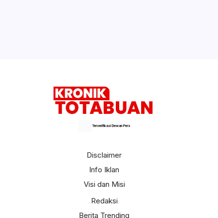
Kesepian, Wanita Ini Bercinta dengan
Kuda yang Diberi Viagra
Selengkapnya
Terverifikasi Dewan Pers
Disclaimer
Info Iklan
Visi dan Misi
Redaksi
Berita Trending