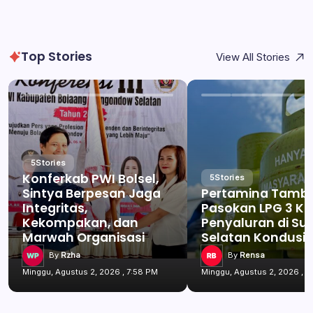
Top Stories
View All Stories
5
Stories
Konferkab PWI Bolsel,
5
Stories
Sintya Berpesan Jaga
Pertamina Tamb
Integritas,
Pasokan LPG 3 Kg
Kekompakan, dan
Penyaluran di Su
Marwah Organisasi
Selatan Kondusif
By
Rzha
By
Rensa
Minggu, Agustus 2, 2026 , 7:58 PM
Minggu, Agustus 2, 2026 , 7