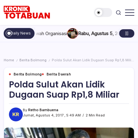
Skip
to
content
Berita
Kronik
Terkini
Totabuan
hari
an Marwah Organisasi
Rabu, Agustus 5, 2026 , 11:44 AM
Anak K
Daily News
ini
Kronik
Totabuan
Home
Berita Bolmong
Polda Sulut Akan Lidik Dugaan Suap Rp1,8 Miliar
/
/
Berita Bolmong
Berita Daerah
Polda Sulut Akan Lidik
Dugaan Suap Rp1,8 Miliar
By
Retho Bambuena
Jumat, Agustus 4, 2017 , 5:49 AM
2 Min Read