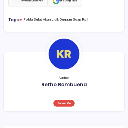
c
at
e
ar
Terverifikasi Dewan Pers
Ikuti di Google News
e
s
a
e
b
A
d
Tags:
Polda Sulut Akan Lidik Dugaan Suap Rp1
o
p
s
o
p
k
Author
Retho Bambuena
Follow Me