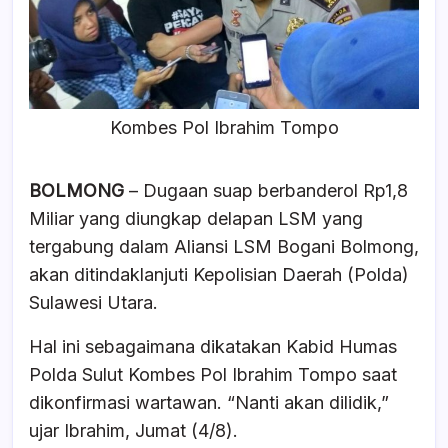
o
p
s
o
p
k
Kombes Pol Ibrahim Tompo
BOLMONG
– Dugaan suap berbanderol Rp1,8
Miliar yang diungkap delapan LSM yang
tergabung dalam Aliansi LSM Bogani Bolmong,
akan ditindaklanjuti Kepolisian Daerah (Polda)
Sulawesi Utara.
Hal ini sebagaimana dikatakan Kabid Humas
Polda Sulut Kombes Pol Ibrahim Tompo saat
dikonfirmasi wartawan. “Nanti akan dilidik,”
ujar Ibrahim, Jumat (4/8).