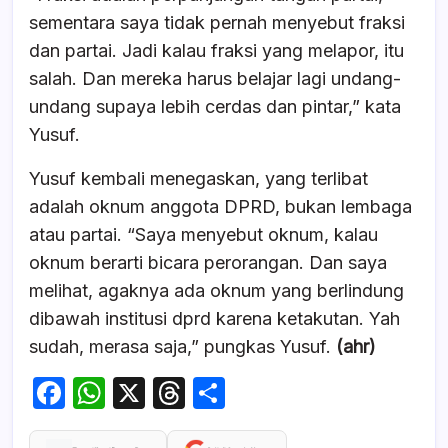
sementara saya tidak pernah menyebut fraksi
dan partai. Jadi kalau fraksi yang melapor, itu
salah. Dan mereka harus belajar lagi undang-
undang supaya lebih cerdas dan pintar,” kata
Yusuf.
Yusuf kembali menegaskan, yang terlibat
adalah oknum anggota DPRD, bukan lembaga
atau partai. “Saya menyebut oknum, kalau
oknum berarti bicara perorangan. Dan saya
melihat, agaknya ada oknum yang berlindung
dibawah institusi dprd karena ketakutan. Yah
sudah, merasa saja,” pungkas Yusuf.
(ahr)
F
W
X
T
S
a
h
hr
h