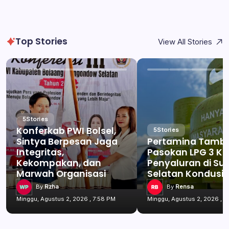
Top Stories
View All Stories
5
Stories
Konferkab PWI Bolsel,
5
Stories
Sintya Berpesan Jaga
Pertamina Tamb
Integritas,
Pasokan LPG 3 Kg
Kekompakan, dan
Penyaluran di Su
Marwah Organisasi
Selatan Kondusif
By
Rzha
By
Rensa
Minggu, Agustus 2, 2026 , 7:58 PM
Minggu, Agustus 2, 2026 , 7