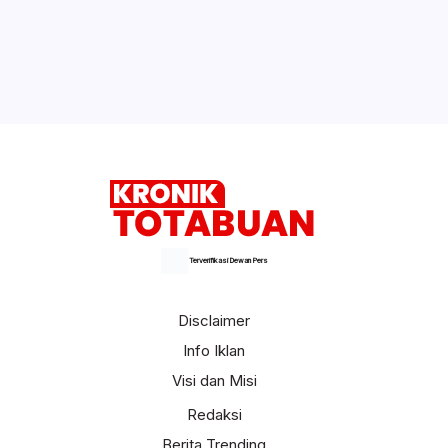
Bupati Limi Sambut Kunjungan Kerja
Pangdam XIII Merdeka di Bolmong
Selengkapnya
Terverifikasi Dewan Pers
Disclaimer
Info Iklan
Visi dan Misi
Redaksi
Berita Trending