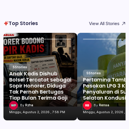
Top Stories
View All Stories
5
Stories
Anak Kadis Dishub
5
Stories
Bolsel Tercatat sebagai
Pertamina Tamb
Sopir Honorer, Diduga
Pasokan LPG 3 Kg
Tak Pernah Bertugas
Penyaluran di Su
Tiap Bulan Terima Gaji
Selatan Kondusif
By
Rzha
By
Rensa
Minggu, Agustus 2, 2026 , 7:58 PM
Minggu, Agustus 2, 2026 , 7