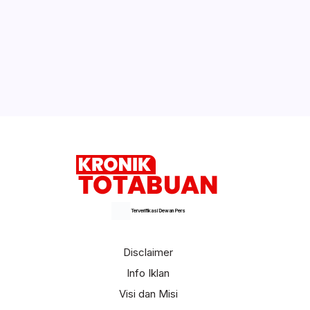
Ada Apa?
Terjadi di Kecamatan Lolak, Kakek Tega
Cabuli Cucunya Sendiri
Selengkapnya
Terverifikasi Dewan Pers
Disclaimer
Info Iklan
Visi dan Misi