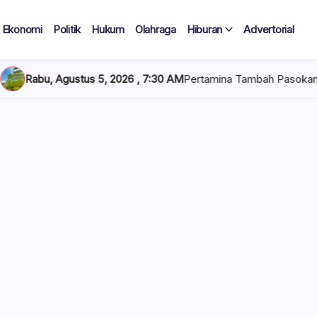
Ekonomi
Politik
Hukum
Olahraga
Hiburan
Advertorial
2026 , 7:30 AM
Pertamina Tambah Pasokan LPG 3 Kg, Penyaluran d
 Tercatat
Diduga Tak
lan Terima
 mencuat di lingkungan
el). Kepala Dinas
n diduga mengangkat anak