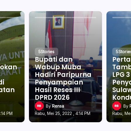
5
Stories
5
Storie
Bupati dan
Pert
okan
Wabup Muba
Tamb
Hadiri Paripurna
LPG 3
di
Penyampaian
Penya
latan
Hasil Reses III
Sulaw
DPRD 2026
Kond
By
Rensa
By
4:14 PM
Rabu, Mei 25, 2022 , 4:14 PM
Rabu, Mei