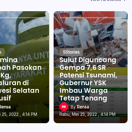
s
5
Stories
amina
Sulut Diguncang
ah Pasokan
Gempa 7,6 SR
 Kg,
Potensi Tsunami,
luran di
Gubernur YSK
esi Selatan
Imbau Warga
usif
Tetap Tenang
Rensa
By
Rensa
 25, 2022 , 4:14 PM
Rabu, Mei 25, 2022 , 4:14 PM