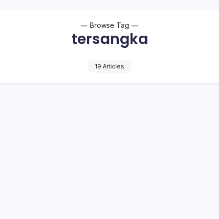
Browse Tag
tersangka
19 Articles
tasi Bodong di Kotamobagu, Terancam 6
 Polres Kota Kotamobagu sudah ada tersangka. Penyidik telah