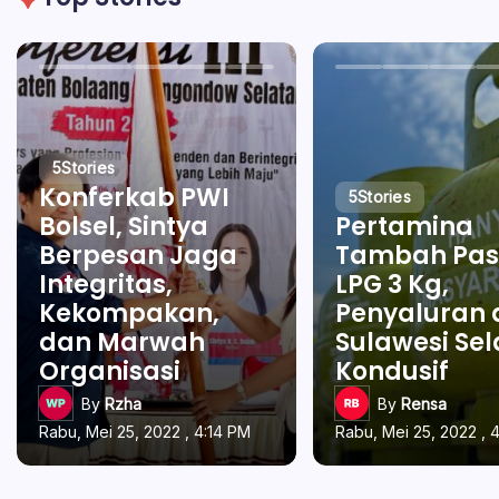
5
Stories
Konferkab PWI
5
Stories
Bolsel, Sintya
Pertamina
Berpesan Jaga
Tambah Pas
Integritas,
LPG 3 Kg,
Kekompakan,
Penyaluran 
dan Marwah
Sulawesi Se
Organisasi
Kondusif
By
Rzha
By
Rensa
Rabu, Mei 25, 2022 , 4:14 PM
Rabu, Mei 25, 2022 , 